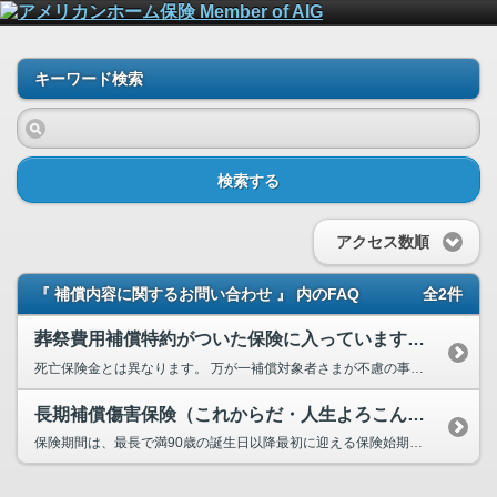
キーワード検索
検索する
アクセス数順
『 補償内容に関するお問い合わせ 』 内のFAQ
全2件
葬祭費用補償特約がついた保険に入っていますが、この特約は亡くなった時に支払われる死亡保険金のことですか。
死亡保険金とは異なります。 万が一補償対象者さまが不慮の事故や病気でご他界された場合に、ご親族さまが負担された葬...
長期補償傷害保険（これからだ・人生よろこんで等）を契約していますが、満期で終了になりますか？契約を継続したいです。
保険期間は、最長で満90歳の誕生日以降最初に迎える保険始期応当日の午後4時で終了となります。こちらを超えての保険期...