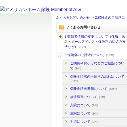
よくあるお問い合わせ
>
2.保険金のご請求に
よくあるお問い合わせ
1.登録者情報の変更について（住所・氏
名・メールアドレス・保険料の払込み方
法など）
(12件)
2.保険金のご請求について
(37件)
ご病気やおケガなどのご報告につい
て
(3件)
保険金請求の手続きの流れについて
(1件)
保険金請求書類について
(13件)
後遺障害について
(8件)
入院について
(1件)
通院について
(3件)
手術について
(2件)