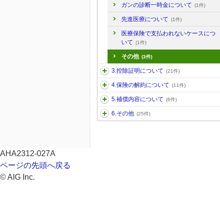
ガンの診断一時金について
(1件)
先進医療について
(1件)
医療保険で支払われないケースにつ
いて
(1件)
その他
(3件)
3.控除証明について
(21件)
4.保険の解約について
(11件)
5.補償内容について
(6件)
6.その他
(25件)
AHA2312-027A
ページの先頭へ戻る
© AIG Inc.