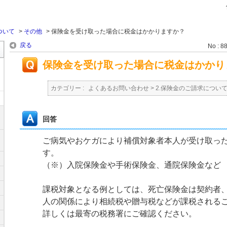
ついて
>
その他
>
保険金を受け取った場合に税金はかかりますか？
戻る
No : 8
保険金を受け取った場合に税金はかかり
カテゴリー :
よくあるお問い合わせ
>
2.保険金のご請求につい
回答
ご病気やおケガにより補償対象者本人が受け取っ
す。
（※）入院保険金や手術保険金、通院保険金など
課税対象となる例としては、死亡保険金は契約者
人の関係により相続税や贈与税などが課税される
詳しくは最寄の税務署にご確認ください。