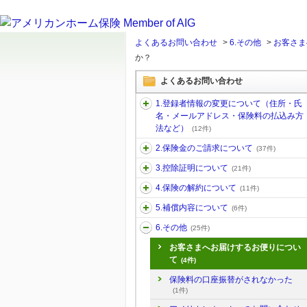
よくあるお問い合わせ
>
6.その他
>
お客さま
か？
よくあるお問い合わせ
1.登録者情報の変更について（住所・氏
名・メールアドレス・保険料の払込み方
法など）
(12件)
2.保険金のご請求について
(37件)
3.控除証明について
(21件)
4.保険の解約について
(11件)
5.補償内容について
(6件)
6.その他
(25件)
お客さまへお届けするお便りについ
て
(4件)
保険料の口座振替がされなかった
(1件)