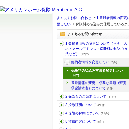
よくあるお問い合わせ
>
1.登録者情報の変
更したい
>
保険料の払込みに使用しているク
よくあるお問い合わせ
1.登録者情報の変更について（住所・氏
名・メールアドレス・保険料の払込み方
法など）
(12件)
契約者情報を変更したい
(5件)
保険料の払込み方法を変更したい
(5件)
登録情報の変更に必要な書類（変更
承認請求書）について
(2件)
2.保険金のご請求について
(37件)
3.控除証明について
(21件)
4.保険の解約について
(11件)
5.補償内容について
(6件)