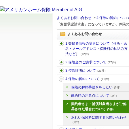
よくあるお問い合わせ
>
4.保険の解約につい
「変更承認請求書」になっていますが、保険の内
よくあるお問い合わせ
1.登録者情報の変更について（住所・氏
名・メールアドレス・保険料の払込み方
法など）
(12件)
2.保険金のご請求について
(37件)
3.控除証明について
(21件)
4.保険の解約について
(11件)
保険の解約手続きをしたい
(3件)
解約時の注意点について
(2件)
契約者さま・補償対象者さまがご他
界された場合について
(5件)
返れい保険料に関するお問い合わせ
(1件)