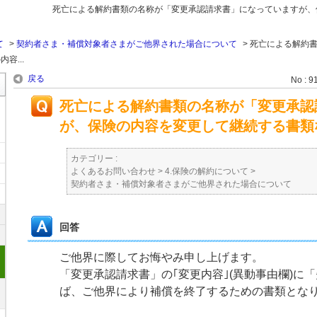
死亡による解約書類の名称が「変更承認請求書」になっていますが、
て
>
契約者さま・補償対象者さまがご他界された場合について
>
死亡による解約
容...
戻る
No : 9
死亡による解約書類の名称が「変更承認
が、保険の内容を変更して継続する書類
カテゴリー :
よくあるお問い合わせ
>
4.保険の解約について
>
契約者さま・補償対象者さまがご他界された場合について
回答
ご他界に際してお悔やみ申し上げます。
「変更承認請求書」の｢変更内容｣(異動事由欄)に「
ば、ご他界により補償を終了するための書類とな