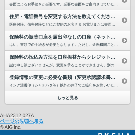
書面によるお手続きが必要です。必要な書面をご案内させていただきますので、変更のお手続きを希望されていることをお電話...
住所・電話番号を変更する方法を教えてください。
医療保険、傷害保険などにご契約のお客さま お電話または書面提出によるお手続きが必要となります。 1. お電...
保険料の振替口座を届出印なしの口座（ネット銀行など）に変更手続きはできますか？
はい、書類での手続きが必要となります。ただし、金融機関ごとに振替口座変更の取扱いが異なりますので、お客さまご自身で...
保険料の払込み方法を口座振替からクレジットカードに変更できますか？
誠に申し訳ございませんが、変更を承ることができません。別の口座への変更は可能です。 口座の変更をご希望の場合...
登録情報の変更に必要な書類（変更承認請求書）の捺印は、どの判子でもいいですか？
インク浸透印（シャチハタ等）以外の判子でご捺印をお願いいたします。登録口座の変更の場合などは、金融機関お届け印（銀...
もっと見る
AHA2312-027A
ページの先頭へ戻る
© AIG Inc.