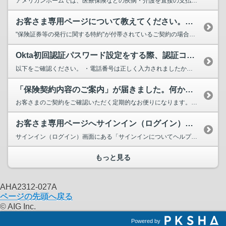
アメリカンホームでは、医療保険などの疾病・介護を直接の支払事由とする第三分野商品について、「保険金のお支払い状況」...
お客さま専用ページについて教えてください。（morph(モルフ)、morph for men、ライフスタイル保険の場合）
"保険証券等の発行に関する特約"が付帯されているご契約の場合、お客さま専用ページにて、お申込み時・ご継続時のご契約...
Okta初回認証パスワード設定をする際、認証コードのSMSが届きません。（morph(モルフ)、morph for men、ライフスタイル保険の場合）
以下をご確認ください。 ・電話番号は正しく入力されましたか？ ・「コードを送信します」ボタンを押されましたか？...
「保険契約内容のご案内」が届きました。何か手続きが必要ですか？
お客さまのご契約をご確認いただく定期的なお便りになります。このまま保険をご継続いただける場合は、お手続きは不要です。
お客さま専用ページへサインイン（ログイン）するためのパスワードを変更する場合、どうすればいいですか？（morph(モルフ)、morph for men、ライフスタイル保険の場合）
サインイン（ログイン）画面にある「サインインについてヘルプが必要ですか？」を選択し、「パスワードをお忘れですか？」...
もっと見る
AHA2312-027A
ページの先頭へ戻る
© AIG Inc.
Powered by