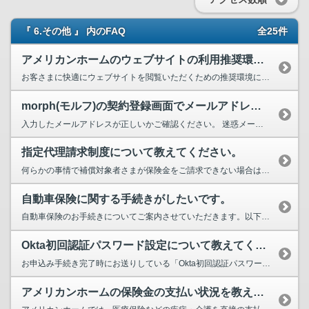
『 6.その他 』 内のFAQ
全25件
アメリカンホームのウェブサイトの利用推奨環境を教えてください。
お客さまに快適にウェブサイトを閲覧いただくための推奨環境については、下のリンク先（推奨環境について）をご覧ください...
morph(モルフ)の契約登録画面でメールアドレスを登録しましたが、メールアドレス認証の認証コードが届きません。どうしたらいいですか？
入力したメールアドレスが正しいかご確認ください。 迷惑メール対策等をされている場合は、@aig.co.jp、およ...
指定代理請求制度について教えてください。
何らかの事情で補償対象者さまが保険金をご請求できない場合は、代理人（指定代理人）の方が保険金を請求できます。その代...
自動車保険に関する手続きがしたいです。
自動車保険のお手続きについてご案内させていただきます。以下のお問い合わせ先にご連絡ください。 ■０１２０－８...
Okta初回認証パスワード設定について教えてください。（morph(モルフ)、morph for men、ライフスタイル保険の場合）
お申込み手続き完了時にお送りしている「Okta初回認証パスワード設定のお知らせ」メール内のリンクよりパスワード設定...
アメリカンホームの保険金の支払い状況を教えてください。