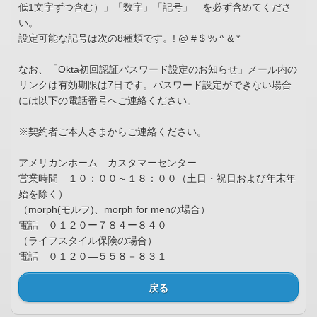
低1文字ずつ含む）」「数字」「記号」 を必ず含めてくださ
い。
設定可能な記号は次の8種類です。! @ # $ % ^ & *
なお、「Okta初回認証パスワード設定のお知らせ」メール内の
リンクは有効期限は7日です。パスワード設定ができない場合
には以下の電話番号へご連絡ください。
※契約者ご本人さまからご連絡ください。
アメリカンホーム カスタマーセンター
営業時間 １０：００～１８：００（土日・祝日および年末年
始を除く）
（morph(モルフ)、morph for menの場合）
電話 ０１２０ー７８４ー８４０
（ライフスタイル保険の場合）
電話 ０１２０―５５８－８３１
戻る