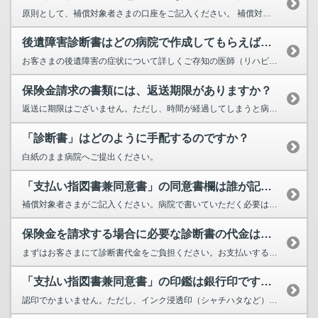
原則として、補償対象者さまの口座をご記入ください。 補償対象者さまが希望される場合には、補償対象者さま以外の口座...
後遺障害診断書はどの病院で作成してもらえばいいですか？入院した病院ですか？
お客さまの後遺障害の症状について詳しくご存知の医師（リハビリの医師など）にご依頼ください。なお、接骨院・整骨院では...
保険金請求の書類には、返送期限がありますか？
返送に期限はございません。ただし、時間が経過してしまうと病院で証明書を取得することが難しくなる場合がございますので...
「診断書」はどのように手配するのですか？
白紙のまま病院へご提出ください。
「支払い指図書兼同意書」の同意書欄は誰が記入するのですか？病院に持っていくのですか？
補償対象者さまがご記入ください。病院で書いていただく必要はございません。
保険金を請求する場合に必要な診断書の代金は誰が負担するのですか？
まずはお客さまにて診断書代金をご負担ください。お支払いする保険金の合計額が1事故につき10万円以下の場合には、当社...
「支払い指図書兼同意書」の印鑑は銀行印ですか？
認印でかまいません。ただし、インク浸透印（シャチハタなど）はご利用いただけません。