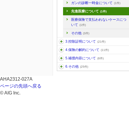
ガンの診断一時金について
(1件)
先進医療について
(1件)
医療保険で支払われないケースにつ
いて
(1件)
その他
(3件)
3.控除証明について
(21件)
4.保険の解約について
(11件)
5.補償内容について
(6件)
6.その他
(25件)
AHA2312-027A
ページの先頭へ戻る
© AIG Inc.