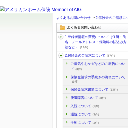
よくあるお問い合わせ
>
2.保険金のご請求に
よくあるお問い合わせ
1.登録者情報の変更について（住所・氏
名・メールアドレス・保険料の払込み方
法など）
(12件)
2.保険金のご請求について
(37件)
ご病気やおケガなどのご報告につい
て
(3件)
保険金請求の手続きの流れについて
(1件)
保険金請求書類について
(13件)
後遺障害について
(8件)
入院について
(1件)
通院について
(3件)
手術について
(2件)